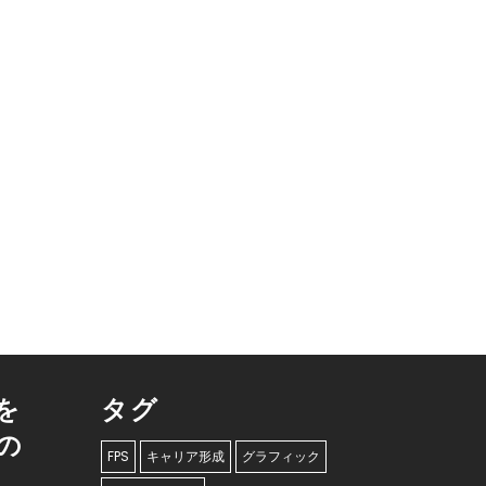
を
タグ
の
FPS
キャリア形成
グラフィック