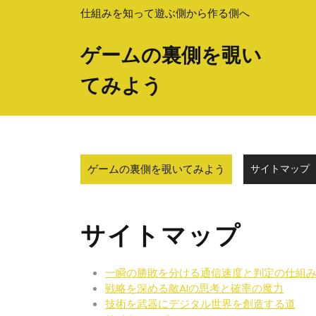
Skip
仕組みを知って遊ぶ側から作る側へ
to
content
ゲームの裏側を覗い
てみよう
ゲームの裏側を覗いてみよう
サイトマップ
サイトマップ
一瞬の勝敗を分ける通信速度と判定の仕組
戦略を深める敵AIの思考と確率の魔力
技術を武器にデジタル世界を創造する道