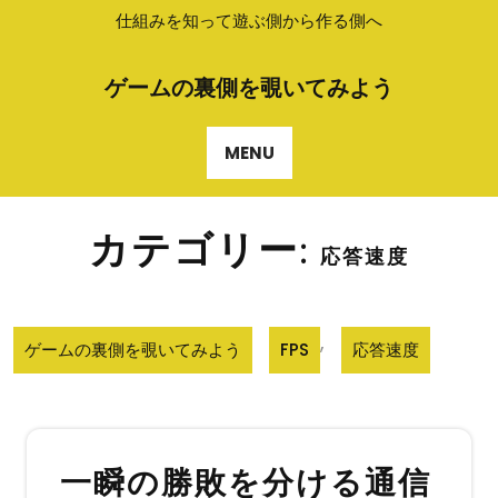
Skip
仕組みを知って遊ぶ側から作る側へ
to
content
ゲームの裏側を覗いてみよう
MENU
カテゴリー:
応答速度
,
ゲームの裏側を覗いてみよう
FPS
応答速度
一瞬の勝敗を分ける通信