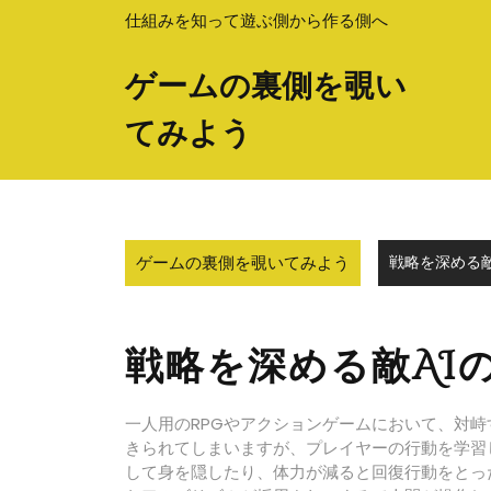
Skip
仕組みを知って遊ぶ側から作る側へ
to
content
ゲームの裏側を覗い
てみよう
ゲームの裏側を覗いてみよう
戦略を深める敵
戦略を深める敵AI
一人用のRPGやアクションゲームにおいて、対
きられてしまいますが、プレイヤーの行動を学習
して身を隠したり、体力が減ると回復行動をとっ