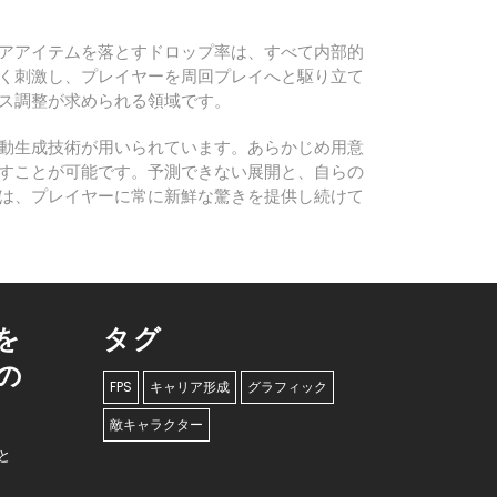
アアイテムを落とすドロップ率は、すべて内部的
く刺激し、プレイヤーを周回プレイへと駆り立て
ス調整が求められる領域です。
動生成技術が用いられています。あらかじめ用意
すことが可能です。予測できない展開と、自らの
は、プレイヤーに常に新鮮な驚きを提供し続けて
を
タグ
の
FPS
キャリア形成
グラフィック
敵キャラクター
と