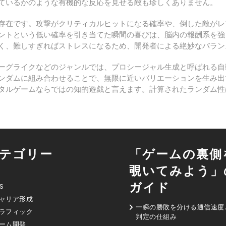
ているかのような有機的な反応を見せる敵も珍しくありません。
存在です。攻撃がクリティカルヒットになる確率や、倒した敵がレ
ントという低い確率を引き当てた瞬間の喜びは、脳内の報酬系を強
く、難しすぎればストレスになるため、開発者による絶妙なバラン
ーグライクなどのジャンルでは、プロシージャル生成と呼ばれる自
ンダムに組み合わせることで、無限に近いバリエーションを生み出
タルゲームならではの知的遊戯と言えます。計算されたランダム性
テゴリー
「ゲームの裏側
覗いてみよう」
ガイド
S
ャリア形成
一瞬の勝敗を分ける通信速度
ラフィック
判定の仕組み
ーム開発