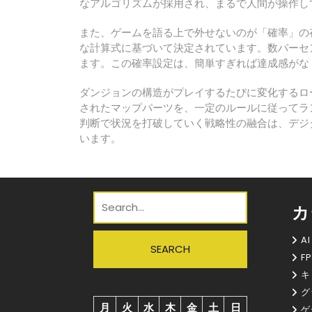
なアルゴリズムが採用され、まるで人間が操作し
また、ゲームを語る上で外せないのが「確率」の
な計算式に基づいて決定されています。数パーセ
ます。この確率設定は、簡単すぎれば達成感がな
ダンジョンの構造がプレイするたびに変化するロ
されたマップパーツを、一定のルールに従ってラ
判断で状況を打破していく戦略性の融合は、デジ
います。
カ
AI
FP
キ
グ
月
火
水
木
金
土
日
ゲ