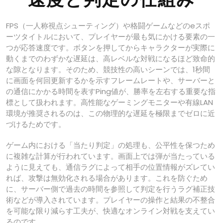
速度と判定の仕組み
FPS（一人称視点シューティング）や格闘ゲームなどのeスポ
ーツタイトルにおいて、プレイヤーが最も気にかける要素の一
つが応答速度です。ボタンを押してからキャラクターが実際に
動くまでのわずかな遅延は、高レベルな対戦になるほど致命的
な隙となります。そのため、競技性の高いシーンでは、1秒間
に画面を何回更新するかを示すフレームレートや、サーバーと
の通信にかかる時間を表すPing値が、勝率を左右する重要な指
標として扱われます。高性能なゲーミングモニターや有線LAN
環境が推奨されるのは、この物理的な遅延を極限までゼロに近
づけるためです。
ゲーム内における「当たり判定」の処理も、公平性を保つため
に複雑な計算が行われています。画面上では弾が当たっている
ように見えても、通信ラグによって相手の位置情報がズレてい
れば、攻撃は無効化される場合があります。これを防ぐため
に、サーバー側で過去の時間を参照して判定を行うラグ補正技
術などが導入されています。プレイヤーの操作と結果の不整合
を可能な限り減らす工夫が、快適なオンライン対戦を支えてい
るのです。