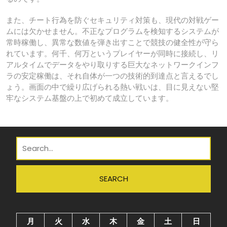
また、チート行為を防ぐセキュリティ対策も、現代の対戦ゲー
ムには欠かせません。不正なプログラムを検知するシステムが
常時稼働し、異常な数値を弾き出すことで競技の健全性が守ら
れています。何千、何万というプレイヤーが同時に接続し、リ
アルタイムでデータをやり取りする巨大なネットワークインフ
ラの安定稼働は、それ自体が一つの技術的到達点と言えるでし
ょう。画面の中で繰り広げられる熱い戦いは、目に見えない堅
牢なシステム基盤の上で初めて成立しています。
月
火
水
木
金
土
日